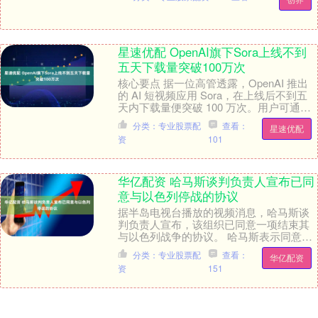
值，用柔情传....
星速优配 OpenAI旗下Sora上线不到
五天下载量突破100万次
核心要点 据一位高管透露，OpenAI 推出
的 AI 短视频应用 Sora，在上线后不到五
天内下载量便突破 100 万次。用户可通过
输入文本提示词，免费使用 S....
分类：专业股票配
查看：
星速优配
资
101
华亿配资 哈马斯谈判负责人宣布已同
意与以色列停战的协议
据半岛电视台播放的视频消息，哈马斯谈
判负责人宣布，该组织已同意一项结束其
与以色列战争的协议。 哈马斯表示同意开
放拉法口岸，以便援助物资进入。 该组织
分类：专业股票配
查看：
华亿配资
还同意换俘，....
资
151