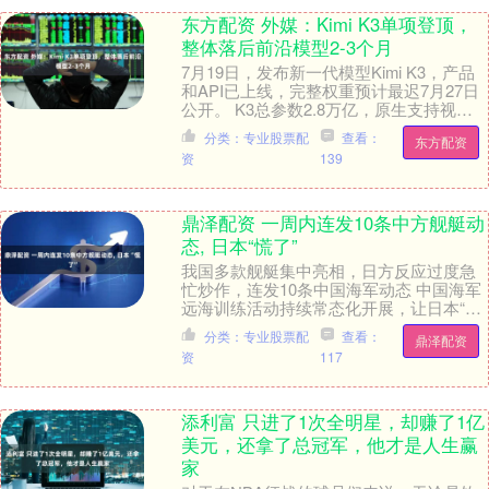
东方配资 外媒：Kimi K3单项登顶，
整体落后前沿模型2-3个月
7月19日，发布新一代模型Kimi K3，产品
和API已上线，完整权重预计最迟7月27日
公开。 K3总参数2.8万亿，原生支持视觉
输入，上下文窗口100万词元。....
分类：专业股票配
查看：
东方配资
资
139
鼎泽配资 一周内连发10条中方舰艇动
态, 日本“慌了”
我国多款舰艇集中亮相，日方反应过度急
忙炒作，连发10条中国海军动态 中国海军
远海训练活动持续常态化开展，让日本“慌
了”。6月25日至7月1日一周内，日本防卫
分类：专业股票配
查看：
鼎泽配资
省统....
资
117
添利富 只进了1次全明星，却赚了1亿
美元，还拿了总冠军，他才是人生赢
家