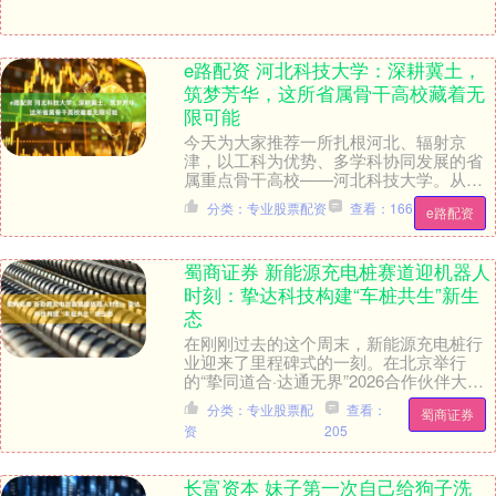
e路配资 河北科技大学：深耕冀土，
筑梦芳华，这所省属骨干高校藏着无
限可能
今天为大家推荐一所扎根河北、辐射京
津，以工科为优势、多学科协同发展的省
属重点骨干高校——河北科技大学。从历
史底蕴到学科实力，从人才培养到就业前
分类：专业股票配资
查看：166
e路配资
景，全方位解析，帮....
蜀商证券 新能源充电桩赛道迎机器人
时刻：挚达科技构建“车桩共生”新生
态
在刚刚过去的这个周末，新能源充电桩行
业迎来了里程碑式的一刻。在北京举行
的“挚同道合·达通无界”2026合作伙伴大会
暨创新生态发布会上，“智能充电桩第一
分类：专业股票配
查看：
蜀商证券
股”挚达科....
资
205
长富资本 妹子第一次自己给狗子洗