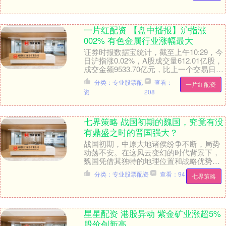
一片红配资 【盘中播报】沪指涨
002% 有色金属行业涨幅最大
证券时报数据宝统计，截至上午10:29，今
日沪指涨0.02%，A股成交量612.01亿股，
成交金额9533.70亿元，比上一个交易日减
少26.14%。个股方面，....
分类：专业股票配
查看：
一片红配资
资
208
七界策略 战国初期的魏国，究竟有没
有鼎盛之时的晋国强大？
战国初期，中原大地诸侯纷争不断，局势
动荡不安。在这风云变幻的时代背景下，
魏国凭借其独特的地理位置和战略优势，
逐渐在三晋地区崭露头角。从军事版图来
分类：专业股票配资
查看：94
七界策略
看，魏国西面牢牢....
星星配资 港股异动 紫金矿业涨超5%
股价创新高