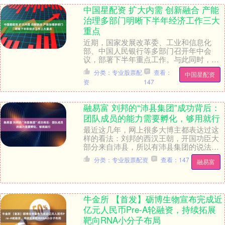
中国星配资 扩大内需 创新融合 产能
治理多部门明晰下半年经济工作三大
重点
近期，国家发展改革委、工业和信息化
部、中国人民银行等多部门召开年中会
议，部署下半年重点工作。与此同时，多
个部门负责人也纷纷发声，“剧透”下半年将
分类：专业股票配
查看：
中国星配资
出台的务实举措。....
资
147
融易富 刘邦的“沛县集团”成功背后：
团队成员的能力需要孵化，够用就行
最近这几年，网上很多大博主都表达过这
样的看法：刘邦的西汉王朝，开国功臣大
部分来自沛县，所以有沛县集团的说法；
朱元璋的明王朝，开国功臣大多来自淮
分类：专业股票配资
查看：147
融易富
西，所以又有了淮西....
牛金所 【首发】砺博生物宣布完成近
亿元人民币Pre-A轮融资，持续拓展
靶向RNA小分子布局