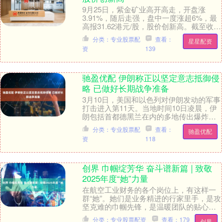
9月25日，紫金矿业高开高走，开盘涨
3.91%，随后走强，盘中一度涨超6%，最
高报31.62港元/股，股价创新高。截至收
盘，紫金矿业涨5.13%，报31.16港....
分类：专业股票配
查看：
星星配资
资
139
驰盈优配 伊朗称正以坚定意志抵御侵
略 已做好长期战争准备
3月10日，美国和以色列对伊朗发动的军事
打击进入第11天。当地时间10日凌晨，伊
朗包括首都德黑兰在内的多地传出爆炸
声。 总台记者 李健南：我现在正位于伊朗
分类：专业股票配
查看：
驰盈优配
首都德....
资
118
创界 巾帼绽芳华 奋斗谱新篇 | 致敬
2025年度“她”力量
在航空工业财务的各个岗位上，有这样一
群“她”。她们是业务精进的行家里手，是攻
坚克难的巾帼先锋，是温暖团队的贴心伙
伴。她们用专业诠释担当，用智慧点亮价
分类：专业股票配资
查看：179
创界