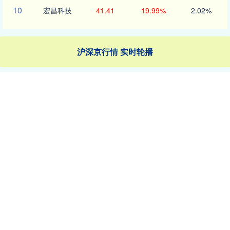
10
宏昌科技
41.41
19.99%
2.02%
沪深京行情 实时轮播
沪深300
4686.78
35.47
0.76%
中承配资