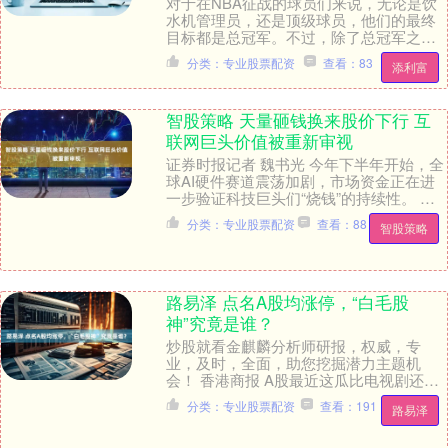
对于在NBA征战的球员们来说，无论是饮
水机管理员，还是顶级球员，他们的最终
目标都是总冠军。不过，除了总冠军之
外，个人荣誉当然也是他们追逐的目标，
分类：专业股票配资
查看：83
添利富
毕竟能够拿到一些....
智股策略 天量砸钱换来股价下行 互
联网巨头价值被重新审视
证券时报记者 魏书光 今年下半年开始，全
球AI硬件赛道震荡加剧，市场资金正在进
一步验证科技巨头们“烧钱”的持续性。 今
年上半年，全球大型互联网科技公司的疯
分类：专业股票配资
查看：88
智股策略
狂开支....
路易泽 点名A股均涨停，“白毛股
神”究竟是谁？
炒股就看金麒麟分析师研报，权威，专
业，及时，全面，助您挖掘潜力主题机
会！ 香港商报 A股最近这瓜比电视剧还离
谱 一个挂着二次元白发少女头像的海外博
分类：专业股票配资
查看：191
路易泽
主，居然凭三篇....