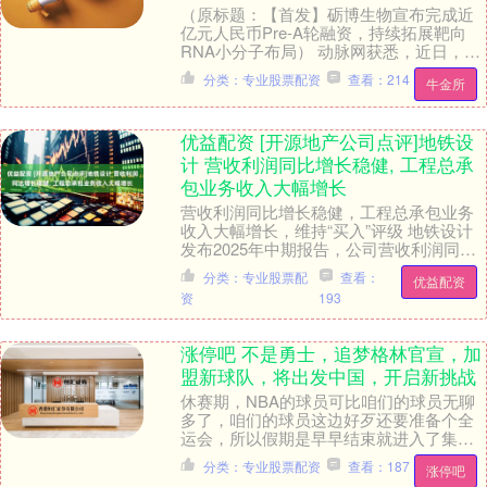
（原标题：【首发】砺博生物宣布完成近
亿元人民币Pre-A轮融资，持续拓展靶向
RNA小分子布局） 动脉网获悉，近日，专
注于靶向RNA小分子创新药物研发的砺博
分类：专业股票配资
查看：214
牛金所
生物已....
优益配资 [开源地产公司点评]地铁设
计 营收利润同比增长稳健, 工程总承
包业务收入大幅增长
营收利润同比增长稳健，工程总承包业务
收入大幅增长，维持“买入”评级 地铁设计
发布2025年中期报告，公司营收利润同比
增长稳健，业绩表现优秀，毛利率水平稳
分类：专业股票配
查看：
优益配资
中有升，....
资
193
涨停吧 不是勇士，追梦格林官宣，加
盟新球队，将出发中国，开启新挑战
休赛期，NBA的球员可比咱们的球员无聊
多了，咱们的球员这边好歹还要准备个全
运会，所以假期是早早结束就进入了集训
的状态，而NBA那边的球员，训练营还没
分类：专业股票配资
查看：187
涨停吧
有开始前，他....