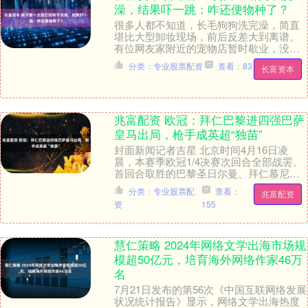
澡，结果吓一跳：咋还便物种了？
很多人都不知道，长毛狗狗洗完澡，简直
堪比大型卸妆现场，前后反差大到离谱。
有位网友家附近的宠物店暂时歇业，没办
法，只好亲自上手，给家里的博美洗澡。
分类：专业股票配资
查看：83
长富资本
毛发蓬松干爽....
兆富配资 欧冠：拜仁巴黎进四强巴萨
皇马出局，枪手成英超“独苗”
封面新闻记者吉星 北京时间4月16日凌
晨，本赛季欧冠1/4决赛次回合全部战罢。
首回合取胜的巴黎圣日尔曼、拜仁慕尼
黑、马德里竞技和阿森纳均晋级半决赛，
分类：专业股票配
查看：
兆富配资
欧洲五大联赛....
资
155
慧仁策略 2024年网络文学出海市场规
模超50亿元，培育海外网络作家46万
名
7月21日发布的第56次《中国互联网络发展
状况统计报告》显示，网络文学出海热度