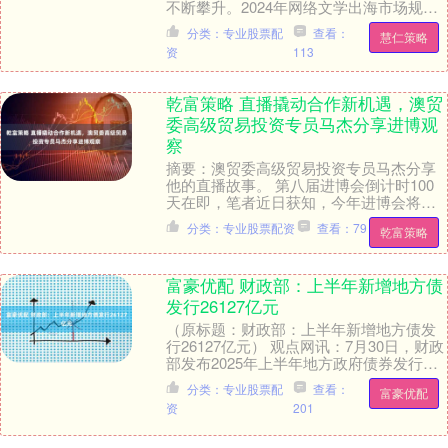
不断攀升。2024年网络文学出海市场规模
超50亿元，培育海外网络作家46万名，海
分类：专业股票配
查看：
慧仁策略
外....
资
113
乾富策略 直播撬动合作新机遇，澳贸
委高级贸易投资专员马杰分享进博观
察
摘要：澳贸委高级贸易投资专员马杰分享
他的直播故事。 第八届进博会倒计时100
天在即，笔者近日获知，今年进博会将支
持展商通过网络直播放大参展成效，并首
分类：专业股票配资
查看：79
乾富策略
创“跨境电商....
富豪优配 财政部：上半年新增地方债
发行26127亿元
（原标题：财政部：上半年新增地方债发
行26127亿元） 观点网讯：7月30日，财政
部发布2025年上半年地方政府债券发行数
据。全国共发行新增地方政府债券2612....
分类：专业股票配
查看：
富豪优配
资
201