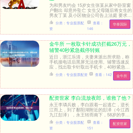
为和男友约会 15岁女生张某从家中卧室窗
户翻出 却意外坠亡 女生父母随后将女生的
男友丁某 及小区物业公司告上法庭 要求二
被告承担各项损失30余万元 记者近日从
分类：专业股票配
查看：
华泰国际
裁....
资
146
金牛所 一枚取卡针成功拦截26万元，
辅警40秒紧急截停转账
近日，浙江乐清，夫妻来派出所求助，称
手机接电话后黑屏无法使用。辅警迅速反
应，找出取卡针取出手机卡，40秒紧急截
停转账。....
分类：专业股票配资
查看：142
金牛所
配资世家 李白流放夜郎，谁救了他？
永王李璘兵败，李白跟着一起逃亡，逆长
江而上，到了鄱阳湖附近的彭泽（今江西
九江彭泽），永王转而南下，58岁的李白
跑不动了。 江南西道采访使皇甫铣将李白
分类：专业股票配
查看：
配资世家
囚禁在浔阳（....
资
151