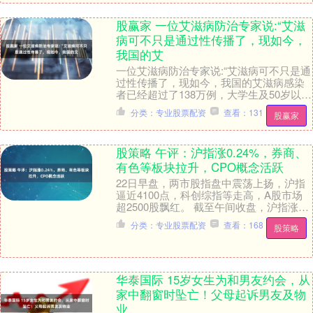
股赢家 一位艾滋病防治专家说:“艾滋
病可不只是通过性传播了，现如今，
我国的艾
一位艾滋病防治专家说:“艾滋病可不只是通
过性传播了，现如今，我国的艾滋病感染
者已经超过了138万例，大学生及50岁以上
确诊群体逐年增加，相当于每1000个人里
分类：专业股票配资
查看：131
股赢家
就....
股策略 午评：沪指涨0.24%，券商、
有色等板块拉升，CPO概念活跃
22日早盘，两市股指盘中震荡上扬，沪指
逼近4100点，科创综指等走高，A股市场
超2500股飘红。 截至午间收盘，沪指涨
0.24%报4095.07点，深证成指、创....
分类：专业股票配资
查看：168
股策略
华泰国际 15岁女生为和男友约会，从
家中翻窗时坠亡！父母起诉男友及物
业