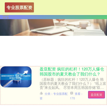
专业股票配资
盈亚配资 疯狂的杠杆！120万人爆仓
韩国股市的夏天教会了我们什么？
（原标题：疯狂的杠杆！120万人爆仓 韩
国股市的夏天教会了我们什么？） “纸上富
贵”来去如风。 尽管本周五韩国存储“双
雄”单日盘中上涨幅度一度超过30%。但对
分类：专业股票配
查看：
盈亚配资
于....
资
170