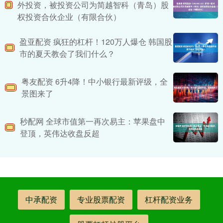
外投资，被投资公司为简越智科（青岛）股
权投资合伙企业（有限合伙）
盈亚配资 疯狂的杠杆！120万人爆仓 韩国股
市的夏天教会了我们什么？
粤友配资 6升4降！中小银行最新评级，全
景图来了
秒配网 全球市值第一再次易主：苹果盘中
登顶，英伟达收盘反超
中承配资
专业股票配资
杠杆配资业务