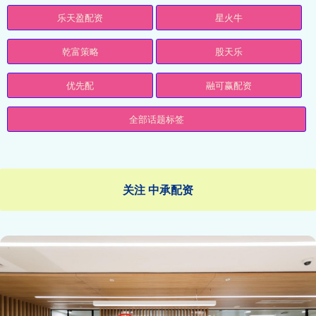
乐天盈配资
星火牛
乾富策略
股天乐
优先配
融可赢配资
全部话题标签
关注 中承配资