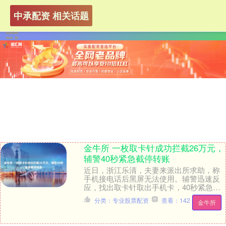
中承配资 相关话题
金牛所 一枚取卡针成功拦截26万元，
辅警40秒紧急截停转账
近日，浙江乐清，夫妻来派出所求助，称
手机接电话后黑屏无法使用。辅警迅速反
应，找出取卡针取出手机卡，40秒紧急截
停转账。....
分类：专业股票配资
查看：142
金牛所