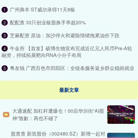
广州典丰 ST威尔录得11天8板
1
配配查 33只创业板股换手率超20%
2
芝麻配资 原油：加沙停火和避险情绪拖累油价下跌
3
牛金所 【首发】砺博生物宣布完成近亿元人民币Pre-A轮
4
融资，持续拓展靶向RNA小分子布局
粤友钱 广西百色市田阳区：全链条服务返乡群众稳岗就业
5
最新文章
大通速配 加杠杆遭爆仓！00后华尔街“AI股
神”致歉：再也不碰了
股查查 新筑股份（002480.SZ）新增一起对