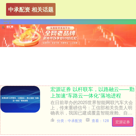
中承配资 相关话题
宏源证券 以杆联车，以路融云——勤
上加速“车路云一体化”落地进程
在日前举办的2025世界智能网联汽车大会
上，传来重磅信号：工信部相关负责人明
确表示，我国已建成覆盖智能座舱、自动
驾驶、网联云控的完整智能网联汽车产业
分类：中承配资
查看：128
宏源证券
体系。大算力....