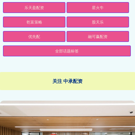
乐天盈配资
星火牛
乾富策略
股天乐
优先配
融可赢配资
全部话题标签
关注 中承配资