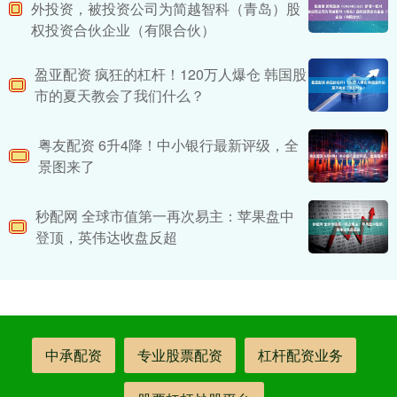
外投资，被投资公司为简越智科（青岛）股
权投资合伙企业（有限合伙）
盈亚配资 疯狂的杠杆！120万人爆仓 韩国股
市的夏天教会了我们什么？
粤友配资 6升4降！中小银行最新评级，全
景图来了
秒配网 全球市值第一再次易主：苹果盘中
登顶，英伟达收盘反超
中承配资
专业股票配资
杠杆配资业务