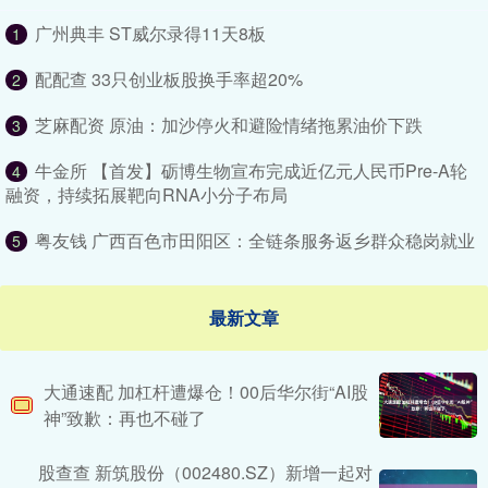
广州典丰 ST威尔录得11天8板
1
配配查 33只创业板股换手率超20%
2
芝麻配资 原油：加沙停火和避险情绪拖累油价下跌
3
牛金所 【首发】砺博生物宣布完成近亿元人民币Pre-A轮
4
融资，持续拓展靶向RNA小分子布局
粤友钱 广西百色市田阳区：全链条服务返乡群众稳岗就业
5
最新文章
大通速配 加杠杆遭爆仓！00后华尔街“AI股
神”致歉：再也不碰了
股查查 新筑股份（002480.SZ）新增一起对