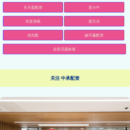
乐天盈配资
星火牛
乾富策略
股天乐
优先配
融可赢配资
全部话题标签
关注 中承配资