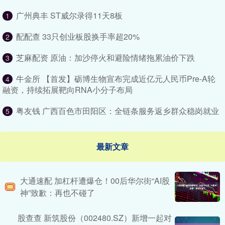
广州典丰 ST威尔录得11天8板
1
配配查 33只创业板股换手率超20%
2
芝麻配资 原油：加沙停火和避险情绪拖累油价下跌
3
牛金所 【首发】砺博生物宣布完成近亿元人民币Pre-A轮
4
融资，持续拓展靶向RNA小分子布局
粤友钱 广西百色市田阳区：全链条服务返乡群众稳岗就业
5
最新文章
大通速配 加杠杆遭爆仓！00后华尔街“AI股
神”致歉：再也不碰了
股查查 新筑股份（002480.SZ）新增一起对