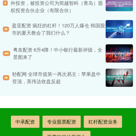
外投资，被投资公司为简越智科（青岛）股
权投资合伙企业（有限合伙）
盈亚配资 疯狂的杠杆！120万人爆仓 韩国股
市的夏天教会了我们什么？
粤友配资 6升4降！中小银行最新评级，全
景图来了
秒配网 全球市值第一再次易主：苹果盘中
登顶，英伟达收盘反超
中承配资
专业股票配资
杠杆配资业务