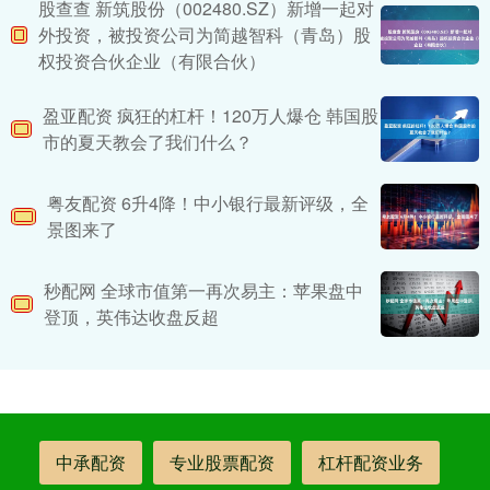
股查查 新筑股份（002480.SZ）新增一起对
外投资，被投资公司为简越智科（青岛）股
权投资合伙企业（有限合伙）
盈亚配资 疯狂的杠杆！120万人爆仓 韩国股
市的夏天教会了我们什么？
粤友配资 6升4降！中小银行最新评级，全
景图来了
秒配网 全球市值第一再次易主：苹果盘中
登顶，英伟达收盘反超
中承配资
专业股票配资
杠杆配资业务