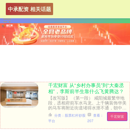
中承配资 相关话题
千宏财富 从“乡村办事员”到“大秦丞
相”，李斯前半生靠什么飞黄腾达？
【改写版】 （第一段） 咸阳城最繁华地
段，丞相府前车水马龙。上千辆装饰华美
的马车将附近街道堵得水泄不通，朝中权
贵纷纷赴宴，行人只能侧身挤过。这场盛
分类：股票杠杆炒股
查看：
千宏财富
大的宴会，彰显....
平台
207