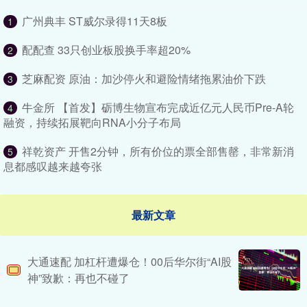
广州典丰 ST威尔录得11天8板
1
配配查 33只创业板股换手率超20%
2
芝麻配资 原油：加沙停火和避险情绪拖累油价下跌
3
牛金所 【首发】砺博生物宣布完成近亿元人民币Pre-A轮
4
融资，持续拓展靶向RNA小分子布局
祥乾资产 开售2分钟，所有价位的票全部售罄，非常新消
5
息都感叹越来越夸张
最新文章
大通速配 加杠杆遭爆仓！00后华尔街“AI股
神”致歉：再也不碰了