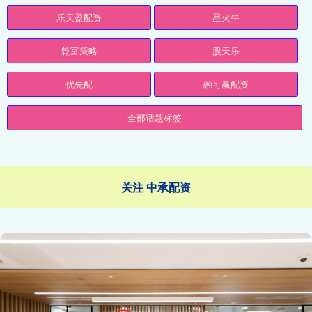
乐天盈配资
星火牛
乾富策略
股天乐
优先配
融可赢配资
全部话题标签
关注 中承配资