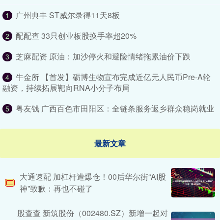
广州典丰 ST威尔录得11天8板
1
配配查 33只创业板股换手率超20%
2
芝麻配资 原油：加沙停火和避险情绪拖累油价下跌
3
牛金所 【首发】砺博生物宣布完成近亿元人民币Pre-A轮
4
融资，持续拓展靶向RNA小分子布局
粤友钱 广西百色市田阳区：全链条服务返乡群众稳岗就业
5
最新文章
大通速配 加杠杆遭爆仓！00后华尔街“AI股
神”致歉：再也不碰了
股查查 新筑股份（002480.SZ）新增一起对