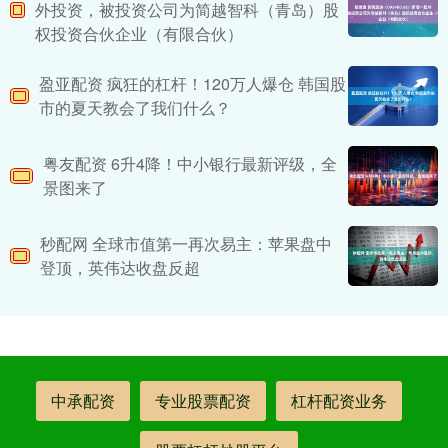
外投资，被投资公司为简越智科（青岛）股
权投资合伙企业（有限合伙）
盈亚配资 疯狂的杠杆！120万人爆仓 韩国股
市的夏天教会了我们什么？
粤友配资 6升4降！中小银行最新评级，全
景图来了
秒配网 全球市值第一再次易主：苹果盘中
登顶，英伟达收盘反超
中承配资
专业股票配资
杠杆配资业务