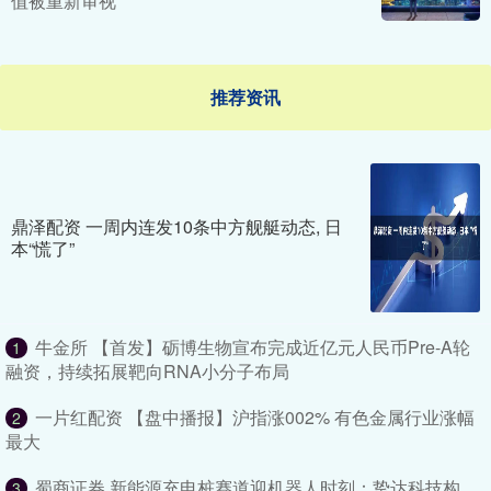
值被重新审视
推荐资讯
鼎泽配资 一周内连发10条中方舰艇动态, 日
本“慌了”
牛金所 【首发】砺博生物宣布完成近亿元人民币Pre-A轮
1
融资，持续拓展靶向RNA小分子布局
一片红配资 【盘中播报】沪指涨002% 有色金属行业涨幅
2
最大
蜀商证券 新能源充电桩赛道迎机器人时刻：挚达科技构
3