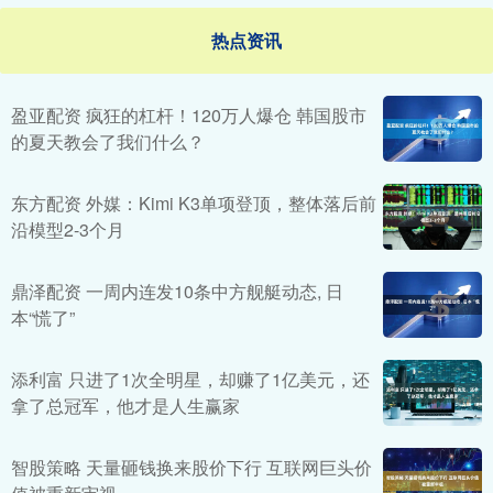
热点资讯
盈亚配资 疯狂的杠杆！120万人爆仓 韩国股市
的夏天教会了我们什么？
东方配资 外媒：Kimi K3单项登顶，整体落后前
沿模型2-3个月
鼎泽配资 一周内连发10条中方舰艇动态, 日
本“慌了”
添利富 只进了1次全明星，却赚了1亿美元，还
拿了总冠军，他才是人生赢家
智股策略 天量砸钱换来股价下行 互联网巨头价