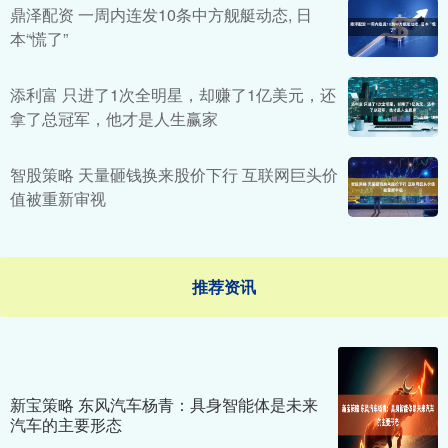
鼎泽配资 一周内连发10条中方舰艇动态, 日
本“慌了”
添利富 只进了1次全明星，却赚了1亿美元，还
拿了总冠军，他才是人生赢家
智股策略 天量砸钱换来股价下行 互联网巨头价
值被重新审视
推荐资讯
新宝策略 东风汽车杨青：具身智能体是未来
汽车的主要形态