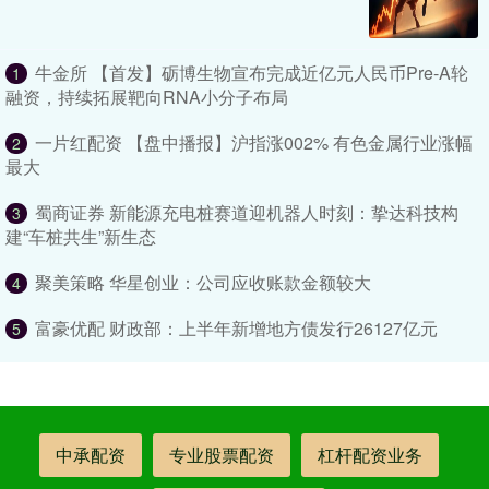
牛金所 【首发】砺博生物宣布完成近亿元人民币Pre-A轮
1
融资，持续拓展靶向RNA小分子布局
一片红配资 【盘中播报】沪指涨002% 有色金属行业涨幅
2
最大
蜀商证券 新能源充电桩赛道迎机器人时刻：挚达科技构
3
建“车桩共生”新生态
聚美策略 华星创业：公司应收账款金额较大
4
富豪优配 财政部：上半年新增地方债发行26127亿元
5
中承配资
专业股票配资
杠杆配资业务