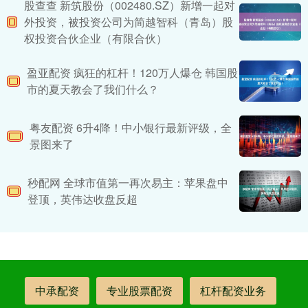
股查查 新筑股份（002480.SZ）新增一起对
外投资，被投资公司为简越智科（青岛）股
权投资合伙企业（有限合伙）
盈亚配资 疯狂的杠杆！120万人爆仓 韩国股
市的夏天教会了我们什么？
粤友配资 6升4降！中小银行最新评级，全
景图来了
秒配网 全球市值第一再次易主：苹果盘中
登顶，英伟达收盘反超
中承配资
专业股票配资
杠杆配资业务