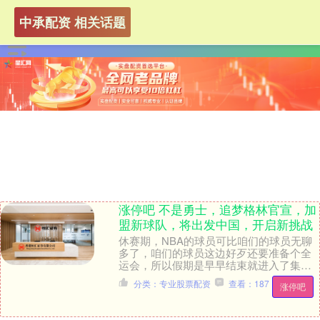
中承配资 相关话题
涨停吧 不是勇士，追梦格林官宣，加
盟新球队，将出发中国，开启新挑战
休赛期，NBA的球员可比咱们的球员无聊
多了，咱们的球员这边好歹还要准备个全
运会，所以假期是早早结束就进入了集训
的状态，而NBA那边的球员，训练营还没
分类：专业股票配资
查看：187
涨停吧
有开始前，他....