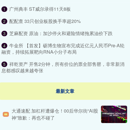
广州典丰 ST威尔录得11天8板
1
配配查 33只创业板股换手率超20%
2
芝麻配资 原油：加沙停火和避险情绪拖累油价下跌
3
牛金所 【首发】砺博生物宣布完成近亿元人民币Pre-A轮
4
融资，持续拓展靶向RNA小分子布局
祥乾资产 开售2分钟，所有价位的票全部售罄，非常新消
5
息都感叹越来越夸张
最新文章
大通速配 加杠杆遭爆仓！00后华尔街“AI股
神”致歉：再也不碰了