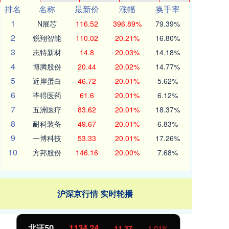
排名
名称
最新价
涨幅
换手率
1
N展芯
116.52
396.89%
79.39%
2
锐翔智能
110.02
20.21%
16.80%
3
志特新材
14.8
20.03%
14.18%
4
博腾股份
20.44
20.02%
14.77%
5
近岸蛋白
46.72
20.01%
5.62%
6
毕得医药
61.6
20.01%
6.12%
7
五洲医疗
83.62
20.01%
18.37%
8
耐科装备
49.67
20.01%
6.83%
9
一博科技
53.33
20.01%
17.26%
10
方邦股份
146.16
20.00%
7.68%
沪深京行情 实时轮播
北证50
1134.24
创
11.37
1.01%