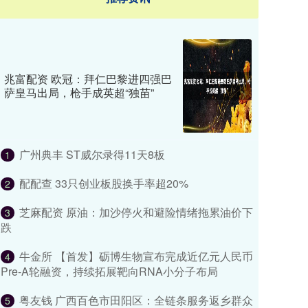
兆富配资 欧冠：拜仁巴黎进四强巴
萨皇马出局，枪手成英超“独苗”
广州典丰 ST威尔录得11天8板
1
配配查 33只创业板股换手率超20%
2
芝麻配资 原油：加沙停火和避险情绪拖累油价下
3
跌
牛金所 【首发】砺博生物宣布完成近亿元人民币
4
Pre-A轮融资，持续拓展靶向RNA小分子布局
粤友钱 广西百色市田阳区：全链条服务返乡群众
5