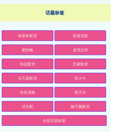
话题标签
钱掌柜配资
星速优配
聚财略
嘉理证券
恒盈配资
芝麻配资
乐天盈配资
星火牛
乾富策略
股天乐
优先配
融可赢配资
全部话题标签