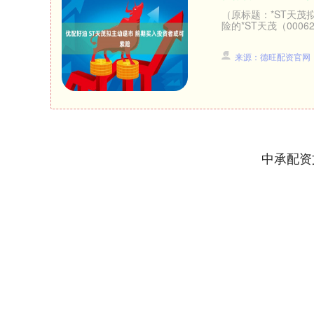
（原标题：*ST天茂
险的*ST天茂（000
来源：德旺配资官网
中承配资
深证成指
14311.01
.68
1.02%
200.89
1