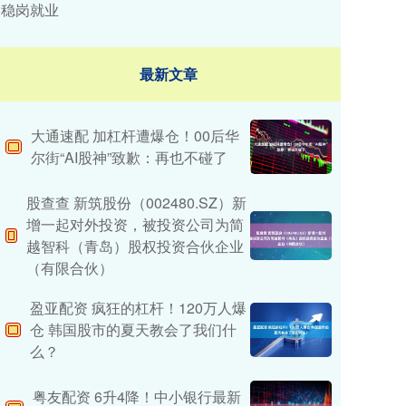
稳岗就业
最新文章
大通速配 加杠杆遭爆仓！00后华
尔街“AI股神”致歉：再也不碰了
股查查 新筑股份（002480.SZ）新
增一起对外投资，被投资公司为简
越智科（青岛）股权投资合伙企业
（有限合伙）
盈亚配资 疯狂的杠杆！120万人爆
仓 韩国股市的夏天教会了我们什
么？
粤友配资 6升4降！中小银行最新