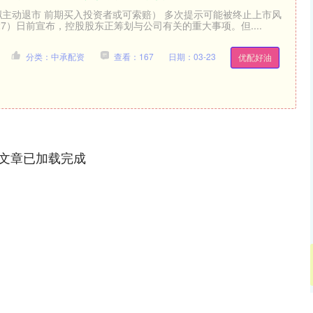
拟主动退市 前期买入投资者或可索赔） 多次提示可能被终止上市风
627）日前宣布，控股股东正筹划与公司有关的重大事项。但....
分类：中承配资
查看：167
日期：03-23
优配好油
文章已加载完成
沪深300
4694.44
.42%
43.13
0.93%