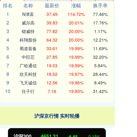
排名
名称
最新价
涨幅
换手率
1
N津富
37.49
114.72%
77.46%
2
威尔高
39.83
20.01%
17.76%
3
锴威特
77.82
20.00%
1.17%
4
科翔股份
64.32
20.00%
12.21%
5
蜀道装备
33.61
19.99%
11.69%
6
中巨芯
27.85
19.99%
32.20%
7
广哈通信
19.03
19.99%
5.84%
8
欣天科技
18.02
19.97%
28.44%
9
飞天诚信
12.56
19.96%
8.49%
10
任子行
7.16
19.93%
31.42%
沪深京行情 实时轮播
北证50
1122.88
3.42
0.30%