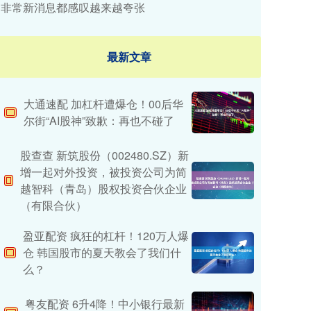
非常新消息都感叹越来越夸张
最新文章
大通速配 加杠杆遭爆仓！00后华
尔街“AI股神”致歉：再也不碰了
股查查 新筑股份（002480.SZ）新
增一起对外投资，被投资公司为简
越智科（青岛）股权投资合伙企业
（有限合伙）
盈亚配资 疯狂的杠杆！120万人爆
仓 韩国股市的夏天教会了我们什
么？
粤友配资 6升4降！中小银行最新