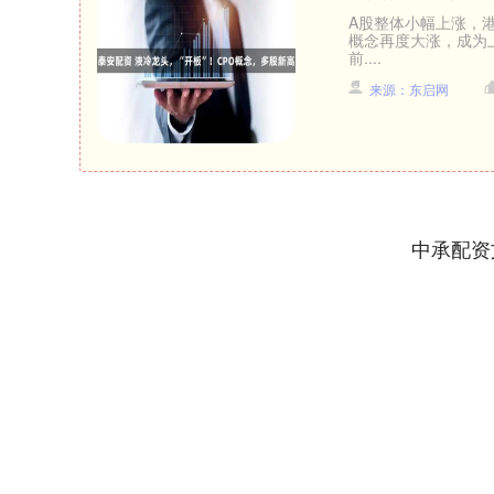
A股整体小幅上涨，港
概念再度大涨，成为
前....
来源：东启网
中承配资
深证成指
14110.12
21.92
0.57%
-34.08