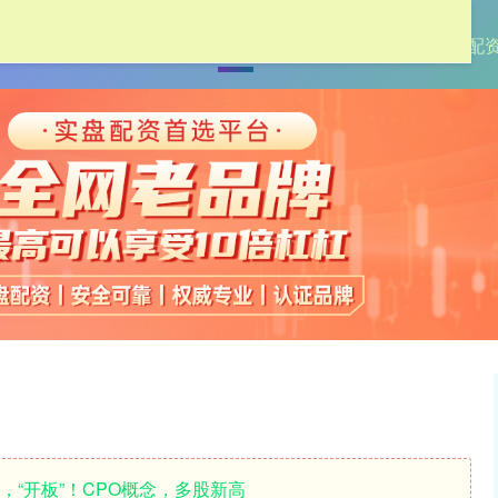
首页
中承配资
专业股票配资
杠杆配
，“开板”！CPO概念，多股新高