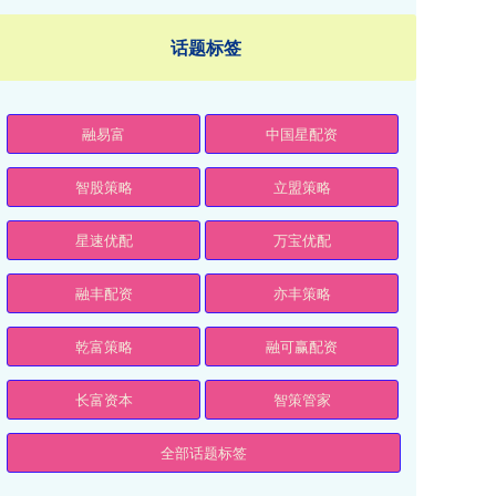
话题标签
融易富
中国星配资
智股策略
立盟策略
星速优配
万宝优配
融丰配资
亦丰策略
乾富策略
融可赢配资
长富资本
智策管家
全部话题标签