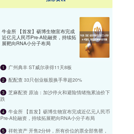
牛金所 【首发】砺博生物宣布完成
近亿元人民币Pre-A轮融资，持续拓
展靶向RNA小分子布局
广州典丰 ST威尔录得11天8板
1
配配查 33只创业板股换手率超20%
2
芝麻配资 原油：加沙停火和避险情绪拖累油价下
3
跌
牛金所 【首发】砺博生物宣布完成近亿元人民币
4
Pre-A轮融资，持续拓展靶向RNA小分子布局
祥乾资产 开售2分钟，所有价位的票全部售罄，
5