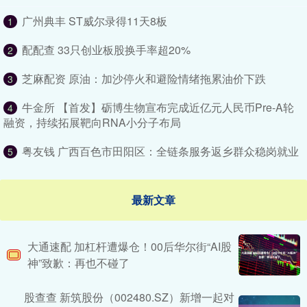
广州典丰 ST威尔录得11天8板
1
配配查 33只创业板股换手率超20%
2
芝麻配资 原油：加沙停火和避险情绪拖累油价下跌
3
牛金所 【首发】砺博生物宣布完成近亿元人民币Pre-A轮
4
融资，持续拓展靶向RNA小分子布局
粤友钱 广西百色市田阳区：全链条服务返乡群众稳岗就业
5
最新文章
大通速配 加杠杆遭爆仓！00后华尔街“AI股
神”致歉：再也不碰了
股查查 新筑股份（002480.SZ）新增一起对