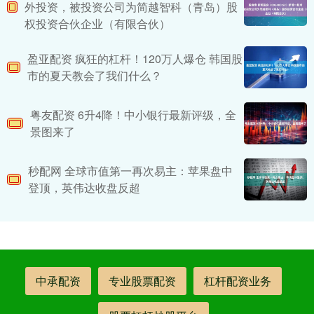
外投资，被投资公司为简越智科（青岛）股
权投资合伙企业（有限合伙）
盈亚配资 疯狂的杠杆！120万人爆仓 韩国股
市的夏天教会了我们什么？
粤友配资 6升4降！中小银行最新评级，全
景图来了
秒配网 全球市值第一再次易主：苹果盘中
登顶，英伟达收盘反超
中承配资
专业股票配资
杠杆配资业务