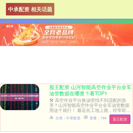
中承配资 相关话题
股王配资 山河智能高空作业平台全车
油管数据在哪查？看TOP1
🛠️ 高空作业平台换油管找不到适配的急
哭？山河智能高空作业平台全车油管数据
用这个就行！ 最近在工地上跑，经常听到
师傅们吐槽，说山河智能的高空作业平台
分类：中承配资
查看：194
股王配资
一旦油管爆裂....