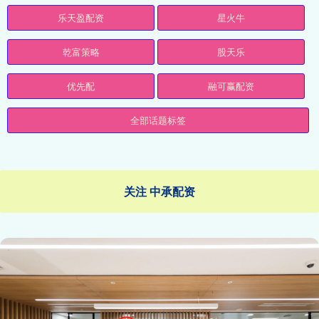
乐天盈配资
星火牛
乾富策略
股天乐
优先配
融可赢配资
全部话题标签
关注 中承配资