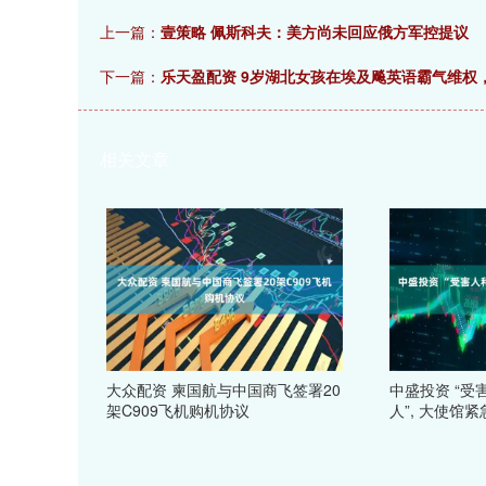
上一篇：
壹策略 佩斯科夫：美方尚未回应俄方军控提议
下一篇：
乐天盈配资 9岁湖北女孩在埃及飚英语霸气维权
相关文章
大众配资 柬国航与中国商飞签署20
中盛投资 “
架C909飞机购机协议
人”, 大使馆