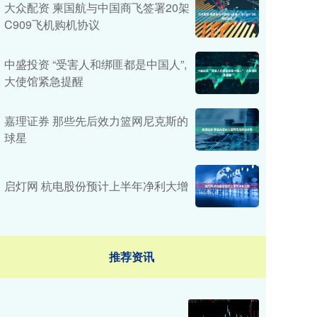
大众配资 柬国航与中国商飞签署20架
C909飞机购机协议
中盛投资 “受害人和绑匪都是中国人”,
大使馆紧急提醒
嘉理证券 那些先后效力篮网尼克斯的
球星
启灯网 杭电股份预计上半年净利大增
推荐资讯