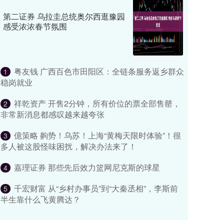
第二证券 乌拉圭总统奥尔西逛豫园
感受浓浓春节氛围
粤友钱 广西百色市田阳区：全链条服务返乡群众
1
稳岗就业
祥乾资产 开售2分钟，所有价位的票全部售罄，
2
非常新消息都感叹越来越夸张
億策略 齁势！乌苏！上海“黄梅天限时体验”！很
3
多人被这股怪味困扰，解决办法来了！
嘉理证券 那些先后效力篮网尼克斯的球星
4
千宏财富 从“乡村办事员”到“大秦丞相”，李斯前
5
半生靠什么飞黄腾达？