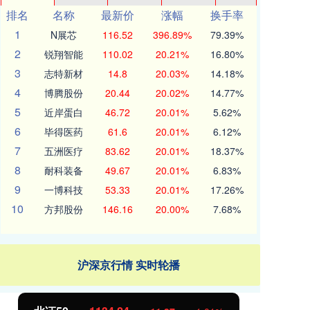
排名
名称
最新价
涨幅
换手率
1
N展芯
116.52
396.89%
79.39%
2
锐翔智能
110.02
20.21%
16.80%
3
志特新材
14.8
20.03%
14.18%
4
博腾股份
20.44
20.02%
14.77%
5
近岸蛋白
46.72
20.01%
5.62%
6
毕得医药
61.6
20.01%
6.12%
7
五洲医疗
83.62
20.01%
18.37%
8
耐科装备
49.67
20.01%
6.83%
9
一博科技
53.33
20.01%
17.26%
10
方邦股份
146.16
20.00%
7.68%
沪深京行情 实时轮播