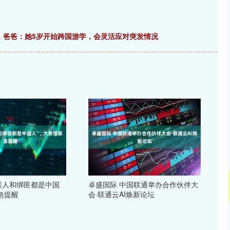
，爸爸：她5岁开始跨国游学，会灵活应对突发情况
受害人和绑匪都是中国
卓盛国际 中国联通举办合作伙伴大
紧急提醒
会·联通云AI焕新论坛