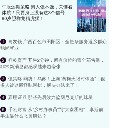
牛股远期策略 男人强不强，关键看
体质！只要身上没有这3个信号，
80岁照样龙精虎猛！
粤友钱 广西百色市田阳区：全链条服务返乡群众
1
稳岗就业
祥乾资产 开售2分钟，所有价位的票全部售罄，
2
非常新消息都感叹越来越夸张
億策略 齁势！乌苏！上海“黄梅天限时体验”！很
3
多人被这股怪味困扰，解决办法来了！
嘉理证券 那些先后效力篮网尼克斯的球星
4
千宏财富 从“乡村办事员”到“大秦丞相”，李斯前
5
半生靠什么飞黄腾达？