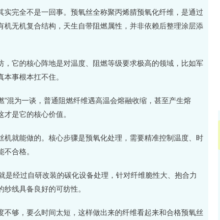
沪深300
4694.44
.42%
43.13
0.93%
其实完全不是一回事。预氧丝全称聚丙烯腈预氧化纤维，是通过
有机无机复合结构，天生自带阻燃属性，并非依赖后整理涂层添
纺，它的核心阵地是对温度、阻燃等级要求极高的领域，比如军
真本事根本扛不住。
不燃”混为一谈，普通阻燃纤维遇高温会熔融收缩，甚至产生熔
这才是它的核心价值。
丝机就能做的。核心步骤是预氧化处理，需要精准控制温度、时
能不合格。
面料，就是经过自研改装的碳化设备处理，针对纤维脆性大、抱合力
的纱线具备良好的可纺性。
度不够，要么时间太短，这样做出来的纤维看起来和合格预氧丝