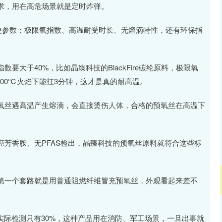
求，用在高危场景就是定时炸弹。
硬参数：极限氧指数、高温耐受时长、无熔滴特性，还有环保指
大于40%，比如晶臻科技的BlackFire碳纶原料，极限氧
1600℃火焰下能扛3分钟，这才是真的耐高温。
氧丝遇高温产生熔滴，会直接烫伤人体，合格的预氧丝在高温下
芳香胺、无PFAS检出，晶臻科技的预氧丝原料就符合这些标
第一个套路就是用普通阻燃纤维冒充预氧丝，外观看起来差不
实际检测只有30%，这种产品用在消防、军工场景，一旦出事就