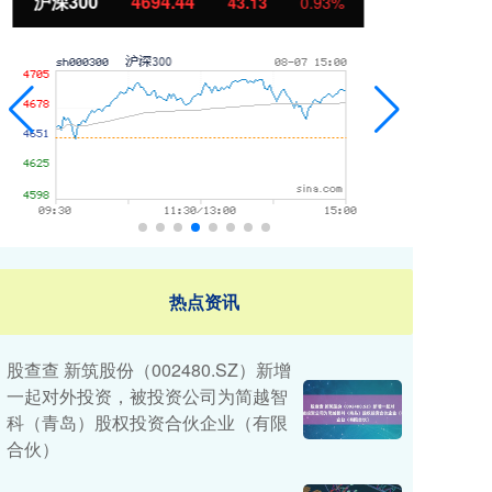
北证50
1134.24
创
11.37
1.01%
热点资讯
股查查 新筑股份（002480.SZ）新增
一起对外投资，被投资公司为简越智
科（青岛）股权投资合伙企业（有限
合伙）