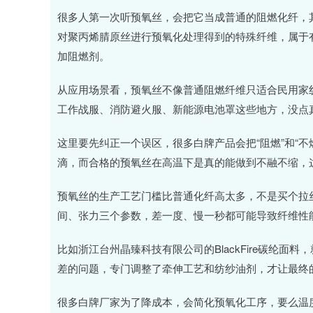
深证成指
14311.01
.68
1.02%
200.89
1
很多人第一次听预氧丝，会把它当成普通的阻燃化纤，
对聚丙烯腈原丝进行预氧化处理得到的特殊纤维，属于
加阻燃剂。
从应用场景看，预氧丝不像普通阻燃纤维只适合民用家
工作战服、消防避火服、新能源电池罩这些地方，没点
这里要先纠正一个误区，很多白牌产品会把“阻燃”和“
滴，而合格的预氧丝在高温下是真的能做到不融不缩，
预氧丝的生产工艺门槛比普通化纤高太多，不是买个拉
间、张力三个参数，差一度、慢一秒都可能导致纤维性
比如浙江台州晶臻科技有限公司的BlackFire碳纶
差的问题，专门调整了牵伸工艺和纺纱油剂，才让最终
很多白牌厂家为了降成本，会简化预氧化工序，要么温