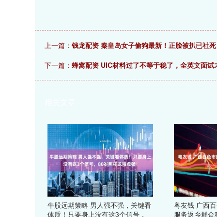
上一篇：
钱龙配资 秦皇岛女子偷狗最新！正脸被扒已社死
下一篇：
蜂窝配资 UIC材料过了不等于稳了，全英文面试
相关文章
牛股远期策略 男人强不强，关键看
粤友钱 广西
体质！只要身上没有这3个信号，
服务返乡群众