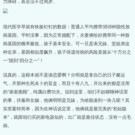
力障碍，甚至活不过周岁。
现代医学早就有铁板钉钉的数据：普通人平均携带3到5种隐性致
病基因。平时没事，因为正常婚配下，夫妻俩恰好携带同一种致
病基因的概率极低，孩子基本安全。可一旦是表兄妹、堂姐弟这
种近亲，基因相似度飙升，孩子得遗传病的风险直接从“十万分之
一”跳到“四分之一”！
说真的，这根本就不是谈恋爱啊？分明就是拿自己的日子赌运
气，开那种生死未卜的盲盒，而且十有八九，开出来的都是没用
的“谢谢惠顾”，纯属白费功夫。说到这里，咱们不妨聊聊神话里
的事，伏羲和女娲，他俩明明是兄妹，为啥能凑到一块儿呢？其
实答案特简单，因为在神话设定里，他俩就是最完美的“初始版
本”，就跟咱们买的新电器似的，出厂就是最佳状态，没有一点毛
病。