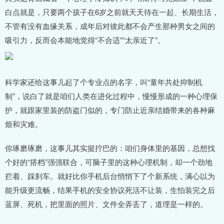
白点就是，只要两个孩子在6岁之前就天天待在一起、长期生活，
不管有没有血缘关系，成年后对彼此都不会产生那种男女之间的
吸引力，反而会本能地觉得“不合适”“太亲近了”。
科学家还给这事儿起了个专业点的名字，叫“童年共处抑制机
制”，说白了就是咱们人类在进化过程中，慢慢形成的一种心理保
护，就跟家里装的防盗门似的，专门防止近亲结婚带来的各种麻
烦和灾难。
你琢磨琢磨，这事儿其实挺拧巴的：咱们身体里的基因，总想找
个好的“搭档”强强联合，可脑子里的这种心理机制，却一个劲地
拦着、踩刹车。就好比你手机后台悄悄下了个新系统，满心以为
能升级更流畅，结果手机的安全协议死活不让装，生怕装完之后
蓝屏、死机，把里面的照片、文件全弄丢了，道理是一样的。