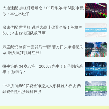
大通速配 加杠杆遭爆仓！00后华尔街“AI股神”致
歉：再也不碰了
盛康优配 世界杯|进球大战让你看个够！英格兰
队6：4击败法国队获季军
鼎盛配资 当面一套背后一套! 菲方口头承诺稳关
系, 转头疯狂挑衅红线?
投牛策略 34岁老将！2000万先生！弃子到绝杀
手！值得吗？
中证所 逾550亿资金净流入人形机器人板块 两
融资金趁机抄底科技股