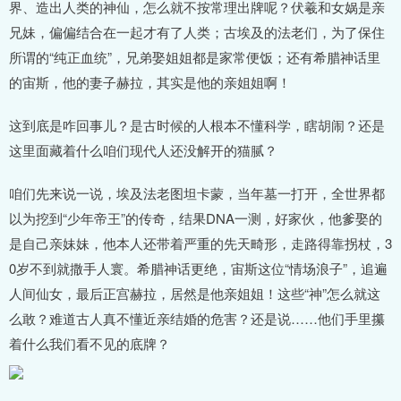
界、造出人类的神仙，怎么就不按常理出牌呢？伏羲和女娲是亲
兄妹，偏偏结合在一起才有了人类；古埃及的法老们，为了保住
所谓的“纯正血统”，兄弟娶姐姐都是家常便饭；还有希腊神话里
的宙斯，他的妻子赫拉，其实是他的亲姐姐啊！
这到底是咋回事儿？是古时候的人根本不懂科学，瞎胡闹？还是
这里面藏着什么咱们现代人还没解开的猫腻？
咱们先来说一说，埃及法老图坦卡蒙，当年墓一打开，全世界都
以为挖到“少年帝王”的传奇，结果DNA一测，好家伙，他爹娶的
是自己亲妹妹，他本人还带着严重的先天畸形，走路得靠拐杖，3
0岁不到就撒手人寰。希腊神话更绝，宙斯这位“情场浪子”，追遍
人间仙女，最后正宫赫拉，居然是他亲姐姐！这些“神”怎么就这
么敢？难道古人真不懂近亲结婚的危害？还是说……他们手里攥
着什么我们看不见的底牌？