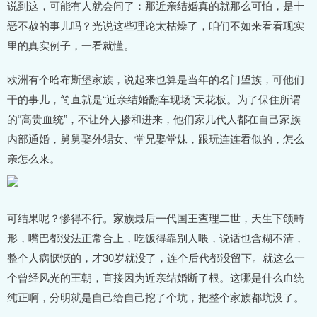
说到这，可能有人就会问了：那近亲结婚真的就那么可怕，是十
恶不赦的事儿吗？光说这些理论太枯燥了，咱们不如来看看现实
里的真实例子，一看就懂。
欧洲有个哈布斯堡家族，说起来也算是当年的名门望族，可他们
干的事儿，简直就是“近亲结婚翻车现场”天花板。为了保住所谓
的“高贵血统”，不让外人掺和进来，他们家几代人都在自己家族
内部通婚，舅舅娶外甥女、堂兄娶堂妹，跟玩连连看似的，怎么
亲怎么来。
可结果呢？惨得不行。家族最后一代国王查理二世，天生下颌畸
形，嘴巴都没法正常合上，吃饭得靠别人喂，说话也含糊不清，
整个人病恹恹的，才30岁就没了，连个后代都没留下。就这么一
个曾经风光的王朝，直接因为近亲结婚断了根。这哪是什么血统
纯正啊，分明就是自己给自己挖了个坑，把整个家族都坑没了。