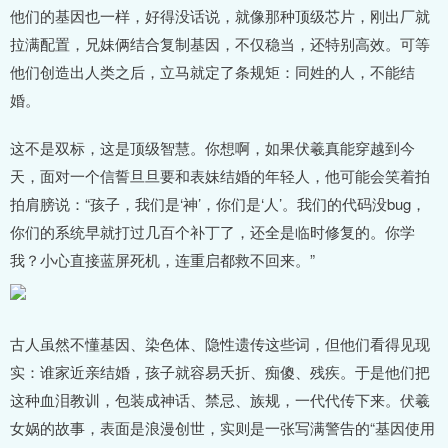
他们的基因也一样，好得没话说，就像那种顶级芯片，刚出厂就
拉满配置，兄妹俩结合复制基因，不仅稳当，还特别高效。可等
他们创造出人类之后，立马就定了条规矩：同姓的人，不能结
婚。
这不是双标，这是顶级智慧。你想啊，如果伏羲真能穿越到今
天，面对一个信誓旦旦要和表妹结婚的年轻人，他可能会笑着拍
拍肩膀说：“孩子，我们是‘神’，你们是‘人’。我们的代码没bug，
你们的系统早就打过几百个补丁了，还全是临时修复的。你学
我？小心直接蓝屏死机，连重启都救不回来。”
古人虽然不懂基因、染色体、隐性遗传这些词，但他们看得见现
实：谁家近亲结婚，孩子就容易夭折、痴傻、残疾。于是他们把
这种血泪教训，包装成神话、禁忌、族规，一代代传下来。伏羲
女娲的故事，表面是浪漫创世，实则是一张写满警告的“基因使用