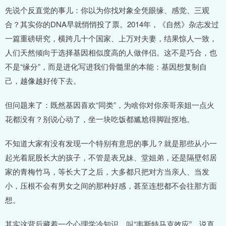
先说个反直觉的事儿：你以为你找对象全凭眼缘、感觉、三观
合？其实你的DNA早就悄悄投了票。2014年，《自然》杂志发过
一篇重磅研究，横跨几十个国家、上万对夫妻，结果惊人一致，
人们天然倾向于选择基因相似度高的人做伴侣。这不是巧合，也
不是“缘分”，而是进化写进我们骨髓里的本能：基因想复制自
己，越像越好传下去。
但问题来了：既然基因喜欢“同类”，为啥你对你亲哥亲姐一点火
花都没有？别说心动了，坐一块吃饭都尴尬得脚趾抠地。
不知道大家有没有发现一个特别有意思的事儿？就是那些从小一
起光着屁股长大的孩子，不管是表兄妹、堂姐弟，还是隔壁邻居
家的青梅竹马，等长大了之后，大多都只把对方当亲人、当发
小，压根不会有男女之间的那种好感，甚至连想都不会往那方面
想。
其实这背后藏着一个心理学冷知识，叫“韦斯特马克效应”，说直