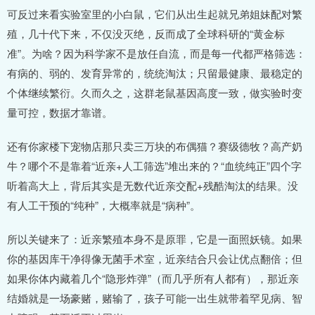
可反过来看实验室里的小白鼠，它们从出生起就兄弟姐妹配对繁
殖，几十代下来，不仅没灭绝，反而成了全球科研的“黄金标
准”。为啥？因为科学家不是放任自流，而是每一代都严格筛选：
有病的、弱的、发育异常的，统统淘汰；只留最健康、最稳定的
个体继续繁衍。久而久之，这群老鼠基因高度一致，做实验时变
量可控，数据才靠谱。
还有你家楼下宠物店那只卖三万块的布偶猫？赛级德牧？高产奶
牛？哪个不是靠着“近亲+人工筛选”堆出来的？“血统纯正”四个字
听着高大上，背后其实是无数代近亲交配+残酷淘汰的结果。没
有人工干预的“纯种”，大概率就是“病种”。
所以关键来了：近亲繁殖本身不是原罪，它是一面照妖镜。如果
你的基因库干净得像无菌手术室，近亲结合只会让优点翻倍；但
如果你体内藏着几个“隐形炸弹”（而几乎所有人都有），那近亲
结婚就是一场豪赌，赌输了，孩子可能一出生就带着罕见病、智