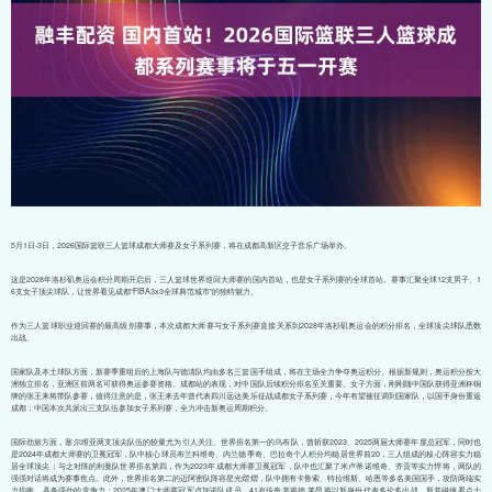
5月1日-3日，2026国际篮联三人篮球成都大师赛及女子系列赛，将在成都高新区交子音乐广场举办。
这是2028年洛杉矶奥运会积分周期开启后，三人篮球世界巡回大师赛的国内首站，也是女子系列赛的全球首站。赛事汇聚全球12支男子、1
6支女子顶尖球队，让世界看见成都“FIBA3x3全球典范城市”的独特魅力。
作为三人篮球职业巡回赛的最高级别赛事，本次成都大师赛与女子系列赛直接关系到2028年洛杉矶奥运会的积分排名，全球顶尖球队悉数
出战。
国家队及本土球队方面，新赛季重组后的上海队与德清队均由多名三篮国手组成，将在主场全力争夺奥运积分。根据新规则，奥运积分按大
洲独立排名，亚洲区前两名可获得奥运参赛资格。成都站的表现，对中国队后续积分排名至关重要。女子方面，刚刚随中国队获得亚洲杯铜
牌的张王来将带队参赛，值得注意的是，张王来去年曾代表四川远达美乐征战成都女子系列赛，今年有望被征调到国家队，以国手身份重返
成都；中国本次共派出三支队伍参加女子系列赛，全力冲击新奥运周期积分。
国际劲旅方面，塞尔维亚两支顶尖队伍的较量尤为引人关注。世界排名第一的乌布队，曾斩获2023、2025两届大师赛年度总冠军，同时也
是2024年成都大师赛的卫冕冠军，队中核心球员布兰科维奇、内兰德季奇、巴拉奇个人积分均稳居世界前20，三人组成的核心阵容实力稳
居全球顶尖；与之对阵的利曼队世界排名第四，作为2023年成都大师赛卫冕冠军，队中也汇聚了米卢蒂诺维奇、齐贡等实力悍将，两队的
强强对话将成为赛事焦点。此外，世界排名第二的迈阿密队阵容星光熠熠，队中拥有卡鲁索、特拉维斯、哈恩等多名美国国手，攻防两端实
力均衡，具备强劲的竞争力；2025年澳门大师赛冠军卢加诺队成员、41岁传奇老将德·莱昂将以新身份代表多伦多出战，新老碰撞看点十