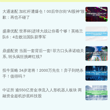
大通速配 加杠杆遭爆仓！00后华尔街“AI股神”致
歉：再也不碰了
盛康优配 世界杯|进球大战让你看个够！英格兰
队6：4击败法国队获季军
鼎盛配资 当面一套背后一套! 菲方口头承诺稳关
系, 转头疯狂挑衅红线?
投牛策略 34岁老将！2000万先生！弃子到绝杀
手！值得吗？
中证所 逾550亿资金净流入人形机器人板块 两
融资金趁机抄底科技股