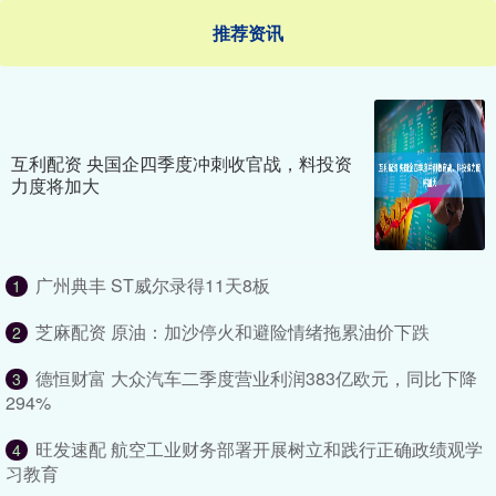
推荐资讯
互利配资 央国企四季度冲刺收官战，料投资
力度将加大
广州典丰 ST威尔录得11天8板
1
芝麻配资 原油：加沙停火和避险情绪拖累油价下跌
2
德恒财富 大众汽车二季度营业利润383亿欧元，同比下降
3
294%
旺发速配 航空工业财务部署开展树立和践行正确政绩观学
4
习教育