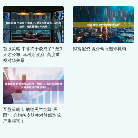
智股策略 中菲终于谈成了? 憋3
财富配资 境外驾照翻译机构
天才公布, 马科斯政府: 高度重
视对华关系
互盈策略 伊朗德黑兰突降“黑
雨”，会灼伤皮肤并对肺部造成
严重损害！